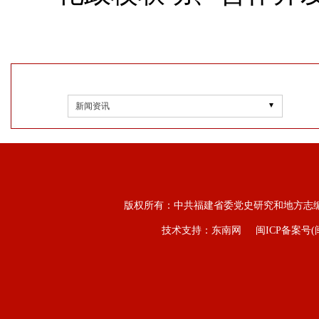
新闻资讯
版权所有：中共福建省委党史研究和地方志
技术支持：东南网
闽ICP备案号(闽I