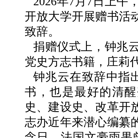
2026年7月7日
开放大学开展赠书活
致辞。
捐赠仪式上，钟兆
党史方志书籍，庄莉
钟兆云在致辞中指
书，也是最好的清醒
史、建设史、改革开
志办近年来潜心编纂
念日，法国文豪雨果