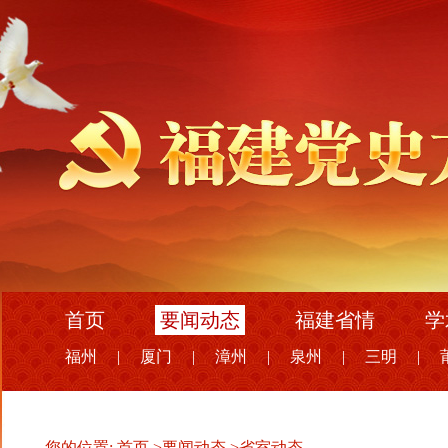
首页
要闻动态
福建省情
学
福州
|
厦门
|
漳州
|
泉州
|
三明
|
您的位置:
首页
>
要闻动态
>
省室动态