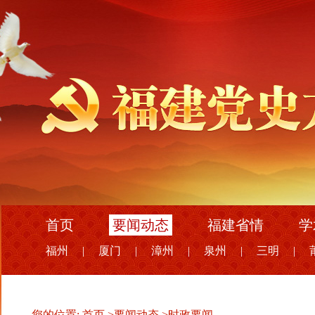
首页
要闻动态
福建省情
学
福州
|
厦门
|
漳州
|
泉州
|
三明
|
您的位置:
首页
>
要闻动态
>
时政要闻