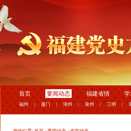
首页
要闻动态
福建省情
学
福州
|
厦门
|
漳州
|
泉州
|
三明
|
您的位置:
首页
>
要闻动态
>
省室动态