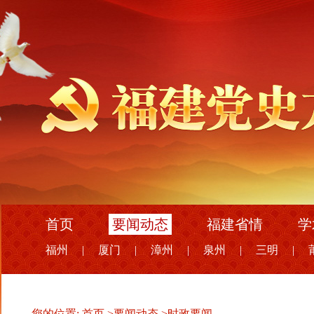
首页
要闻动态
福建省情
学
福州
|
厦门
|
漳州
|
泉州
|
三明
|
您的位置:
首页
>
要闻动态
>
时政要闻