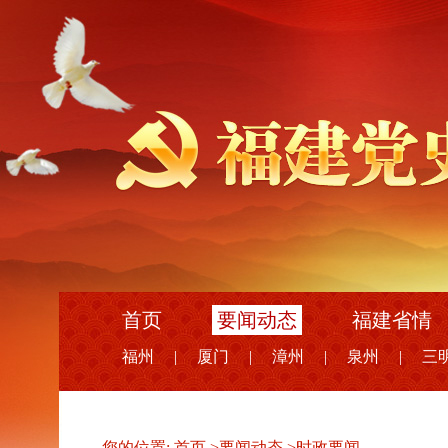
首页
要闻动态
福建省情
福州
|
厦门
|
漳州
|
泉州
|
三
您的位置:
首页
>
要闻动态
>
时政要闻