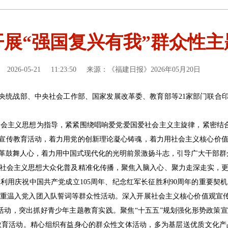
展“强国复兴有我”群众性
2026-05-21
11:23:50
来源：《福建日报》2026年05月20日
中央统战部、中央社会工作部、国家发展改革委、教育部等21家部门联合印发
会主义思想为指导，紧紧围绕唱响爱党爱国爱社会主义主旋律，紧密结合
主题宣传教育活动，着力用党的创新理论凝心铸魂，着力用社会主义核心价
革鼓舞人心，着力用中国式现代化的光明前景激扬斗志，引导广大干部群
社会主义思想大众化普及精准化传播，聚焦入脑入心、聚力走深走实，
利用庆祝中国共产党成立105周年、纪念红军长征胜利90周年的重要契
重温入党入团入队誓词等群众性活动。深入开展社会主义核心价值观宣传
活动，突出抓好青少年主题教育实践。聚焦“十五五”规划强化形势政策宣
教育活动。精心组织有益身心的群众性文体活动，多为基层送优质文化产