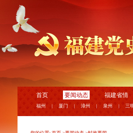
首页
要闻动态
福建省情
福州
|
厦门
|
漳州
|
泉州
|
三
您的位置:
首页
>
要闻动态
>
时政要闻