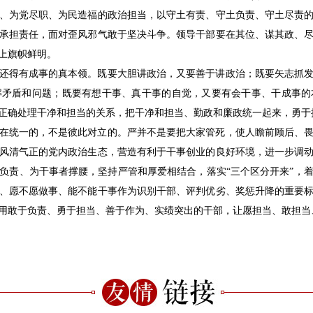
、为党尽职、为民造福的政治担当，以守土有责、守土负责、守土尽责
承担责任，面对歪风邪气敢于坚决斗争。领导干部要在其位、谋其政、
上旗帜鲜明。
还得有成事的真本领。既要大胆讲政治，又要善于讲政治；既要矢志抓
解矛盾和问题；既要有想干事、真干事的自觉，又要有会干事、干成事的
正确处理干净和担当的关系，把干净和担当、勤政和廉政统一起来，勇于
在统一的，不是彼此对立的。严并不是要把大家管死，使人瞻前顾后、
风清气正的党内政治生态，营造有利于干事创业的良好环境，进一步调
负责、为干事者撑腰，坚持严管和厚爱相结合，落实“三个区分开来”，
、愿不愿做事、能不能干事作为识别干部、评判优劣、奖惩升降的重要
用敢于负责、勇于担当、善于作为、实绩突出的干部，让愿担当、敢担