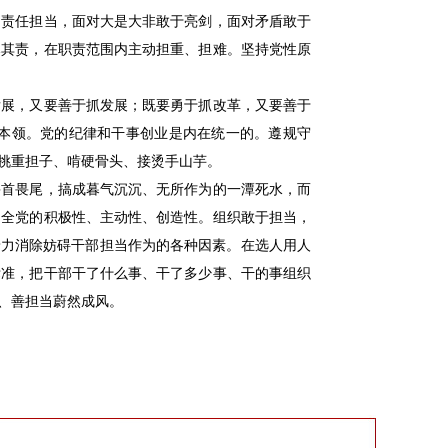
的责任担当，面对大是大非敢于亮剑，面对矛盾敢于
尽其责，在职责范围内主动担重、担难。坚持党性原
发展，又要善于抓发展；既要勇于抓改革，又要善于
本领。党的纪律和干事创业是内在统一的。遵规守
挑重担子、啃硬骨头、接烫手山芋。
畏首畏尾，搞成暮气沉沉、无所作为的一潭死水，而
动全党的积极性、主动性、创造性。组织敢于担当，
着力消除妨碍干部担当作为的各种因素。在选人用人
标准，把干部干了什么事、干了多少事、干的事组织
当、善担当蔚然成风。