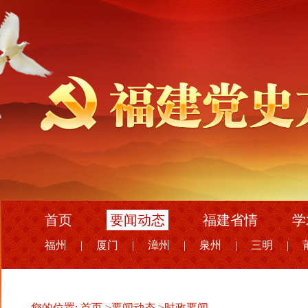
首页
要闻动态
福建省情
学
福州
|
厦门
|
漳州
|
泉州
|
三明
|
您的位置:
首页
>
要闻动态
>
时政要闻