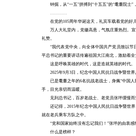
钟掘，从“一五”拼搏到“十五五”的“耄耋院
…………
在党的105周年华诞这天，礼宾车载着党的
万人大礼堂内，党徽高悬，气氛庄重热烈。宣
礼赞。
“我代表党中央，向全体中国共产党员致以节
平总书记的重要讲话传遍祖国大江南北，激励着全
这是呼唤英雄的时代，这是造就英雄的时代。
2025年9月3日，纪念中国人民抗日战争暨
已是耄耋之年的6名抗战老战士，身佩“中国
手，目光亲切而温暖。
见到总书记，百岁老战士、老党员张坪缓慢而
还记得，2015年纪念中国人民抗日战争暨
就在老兵乘车方队之中。
“党和国家始终没有忘记我们！”张坪的由衷
什么是榜样？