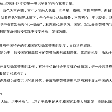
区长山花园社区党委第一书记吴亚琴内心充满力量。
、白色为主色调，方寸之间融入党徽、五角星、旗帜、丰碑与光芒、向日
。我要在党的阳光沐浴下，全心全意为人民服务，不忘初心、牢记使命、继
，党中央首次颁授“七一勋章”，标志着代表党内、国家、军队最高荣誉的
制度在系列颁授实践中接受检验、发挥效能。
具有中国特色的党和国家功勋荣誉表彰制度，日益迫在眉睫。
励为主，颁授国家最高层次的荣誉尚未形成制度化、常态化机制，激励
开展功勋荣誉表彰工作，有利于弘扬社会主义核心价值观，进一步营造
凝聚力和感召力；
逐渐成为多数共识的新时代，开展功勋荣誉表彰活动有利于展示中国的
？
实践、人民、历史检验”……习近平总书记从党和国家工作大局出发，高瞻远