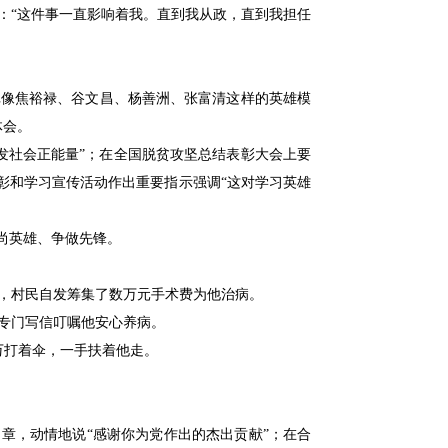
影：“这件事一直影响着我。直到我从政，直到我担任
批像焦裕禄、谷文昌、杨善洲、张富清这样的英雄模
体会。
发社会正能量”；在全国脱贫攻坚总结表彰大会上要
彰和学习宣传活动作出重要指示强调“这对学习英雄
尚英雄、争做先锋。
内，村民自发筹集了数万元手术费为他治病。
专门写信叮嘱他安心养病。
万打着伞，一手扶着他走。
章，动情地说“感谢你为党作出的杰出贡献”；在合