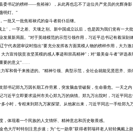
的《县委书记的榜样——焦裕禄》，从此再也忘不了这位共产党员的光辉身
盏明灯。”
，一批又一批焦裕禄式的奋斗者前仆后继。
‘给我上’，一字之差、天壤之别。新中国成立以后，也是因为我们党有一大
业发展新局面。”对于英雄模范的示范引领作用，习近平总书记有着深刻
辽宁代表团审议时指出“要充分发挥各方面英模人物的榜样作用，大力激
，大力宣传脱贫攻坚英模的感人事迹和崇高精神”；对“最美奋斗者”评选表
重要的意义”……
生力军和骨干来推进的。”精神引领、典型示范，全社会就能见贤思齐、崇
村党支部书记郑九万因长期工作劳累，突发脑血管破裂，生命垂危。一天之
记习近平立即要求温州市关心郑九万的病情。郑九万出院时，习近平同志
个多小时，专程来到郑九万家探望。从他家出来，习近平同志一手给郑九
。
度，体现着一个民族的人文情怀、精神意志和历史敬畏感。
堂金色大厅时特别注意步速；为“七一勋章”获得者郭瑞祥老人轻轻佩戴上勋