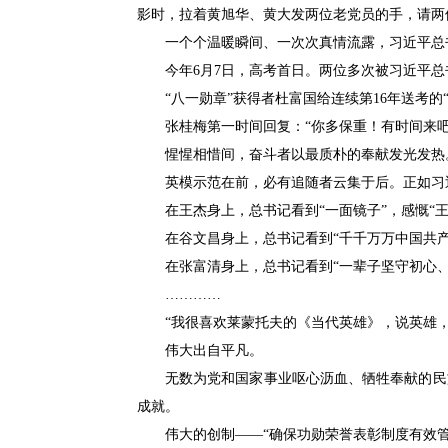
影时，拉着黄旭华、黄大发两位老党员的手，请两
一个个温暖瞬间、一次次真情流露，习近平总
今年6月7日，高考首日。两位多次被习近平总
“八一勋章”获得者杜富国给连续第16年送考
张桂梅第一时间回复：“你多保重！有时间来吧
惺惺相惜间，奋斗者以最质朴的奉献发光发热
英模示范在前，必有追随者云集于后。正如习
在王杰身上，总书记看到“一面镜子”，感慨“
在谷文昌身上，总书记看到“千千万万中国共
在张富清身上，总书记看到“一辈子坚守初心、
…………
“我很喜欢莱蒙托夫的《当代英雄》，说英雄
伟大出自平凡。
无数为党和国家事业呕心沥血、牺牲奉献的民
成就。
伟大的创制——“确保功勋荣誉表彰制度有效管