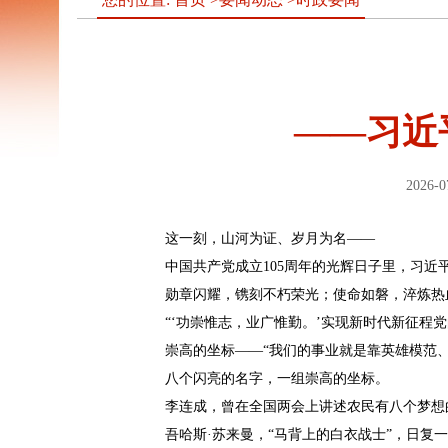
——习近
2026-0
这一刻，山河为证、岁月为名——
中国共产党成立105周年的光辉日子里，习
勋章闪耀，镌刻不朽荣光；使命如磐，淬炼热
“‘功崇惟志，业广惟勤。’实现新时代新征
崇高的坐标——“我们的事业就是靠英雄模范
八个闪亮的名字，一组崇高的坐标。
李连成，曾在全国两会上讲述农民有八个梦想
吾哈斯·苏来曼，“马背上的白衣战士”，日复一