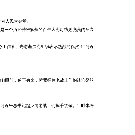
驶向人民大会堂。
这是一个历经苦难辉煌的百年大党对功勋党员的至高
务工作者、先进基层党组织表示热烈的祝贺！”习近
他们跟前，俯下身来，紧紧握住老战士们饱经沧桑的
，习近平总书记起身向老战士们挥手致敬。当时张坪