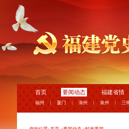
首页
要闻动态
福建省情
福州
|
厦门
|
漳州
|
泉州
|
三
您的位置:
首页
>
要闻动态
>
时政要闻