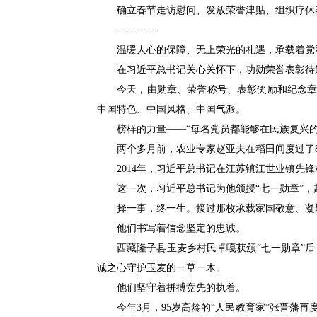
确立春节走访慰问、发放荣誉津贴、组织疗休
…………
温暖人心的保障、无上荣光的礼遇，承载着党
在习近平总书记关心关怀下，功勋荣誉表彰待
今天，由勋章、荣誉称号、表彰奖励和纪念章
中国特色、中国风格、中国气派。
榜样的力量——“每名党员都能够在民族复兴
两个多月前，农业专家赵亚夫在稻田间度过了8
2014年，习近平总书记在江苏镇江世业镇先
这一次，习近平总书记为他颁授“七一勋章”
择一事，终一生。接过那枚承载家国敬意、凝
他们书写着信念坚定的忠诚。
西藏隆子县玉麦乡村民卓嘎获颁“七一勋章”
诚之心守护玉麦的一草一木。
他们坚守着拼搏竞先的执着。
今年3月，95岁高龄的“人民教育家”张晋藩