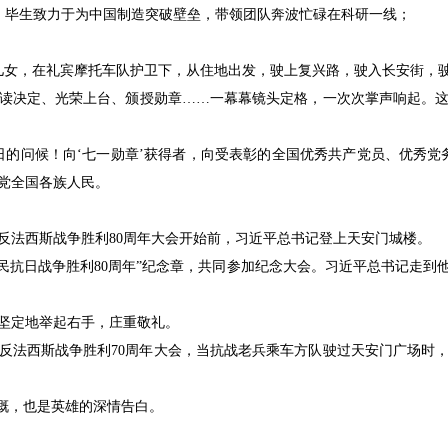
士”，毕生致力于为中国制造突破壁垒，带领团队奔波忙碌在科研一线；
好儿女，在礼宾摩托车队护卫下，从住地出发，驶上复兴路，驶入长安街，
读决定、光荣上台、颁授勋章……一幕幕镜头定格，一次次掌声响起。
日的问候！向‘七一勋章’获得者，向受表彰的全国优秀共产党员、优秀党
党全国各族人民。
世界反法西斯战争胜利80周年大会开始前，习近平总书记登上天安门城楼。
人民抗日战争胜利80周年”纪念章，共同参加纪念大会。习近平总书记走到
坚定地举起右手，庄重敬礼。
世界反法西斯战争胜利70周年大会，当抗战老兵乘车方队驶过天安门广场时
感慨，也是英雄的深情告白。