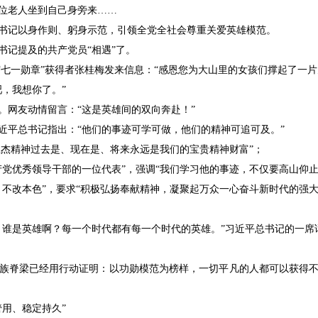
位老人坐到自己身旁来……
书记以身作则、躬身示范，引领全党全社会尊重关爱英雄模范。
书记提及的共产党员“相遇”了。
的“七一勋章”获得者张桂梅发来信息：“感恩您为大山里的女孩们撑起了一片
，我想你了。”
。网友动情留言：“这是英雄间的双向奔赴！”
近平总书记指出：“他们的事迹可学可做，他们的精神可追可及。”
王杰精神过去是、现在是、将来永远是我们的宝贵精神财富”；
产党优秀领导干部的一位代表”，强调“我们学习他的事迹，不仅要高山仰
不改本色”，要求“积极弘扬奉献精神，凝聚起万众一心奋斗新时代的强大
，谁是英雄啊？每一个时代都有每一个时代的英雄。”习近平总书记的一席
族脊梁已经用行动证明：以功勋模范为榜样，一切平凡的人都可以获得
用、稳定持久”