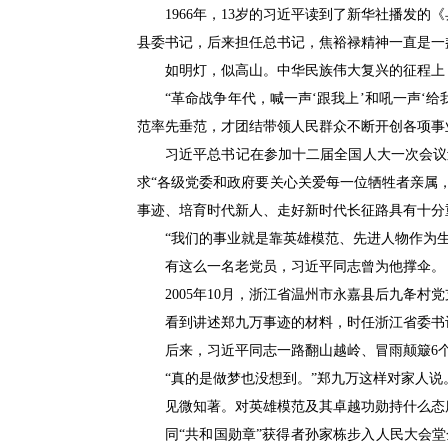
1966年，13岁的习近平读到了新华社播发
县委书记，后来担任总书记，焦裕禄精神一直是一
如明灯，似高山。中华民族伟大复兴的征程上
“革命战争年代，喊一声‘跟我上’和吼一声
范率先垂范，才团结带领人民群众不断开创各项事
习近平总书记在参加十二届全国人大一次会议
求“各级党委和政府要关心关爱每一位牺牲者亲属
事迹、培育时代新人、走好新时代长征路具有十分
“我们的事业就是靠英雄模范、先进人物作为
有这么一名老党员，习近平同志曾为他撑伞。
2005年10月，浙江省温州市永嘉县后九夅
看到讲述郑九万事迹的材料，时任浙江省委书
后来，习近平同志一路翻山越岭、冒雨颠簸6
“真的是做梦也没想到。”郑九万这样对家人说
见微知著。对英雄模范及其卓越功勋持什么态
同“共和国勋章”获得者孙家栋步入人民大会