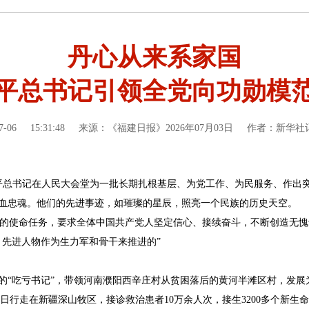
丹心从来系家国
平总书记引领全党向功勋模
7-06
15:31:48
来源：《福建日报》2026年07月03日
作者：新华社
近平总书记在人民大会堂为一批长期扎根基层、为党工作、为民服务、作出突
血忠魂。他们的先进事迹，如璀璨的星辰，照亮一个民族的历史天空。
程党的使命任务，要求全体中国共产党人坚定信心、接续奋斗，不断创造无愧
、先进人物作为生力军和骨干来推进的”
的“吃亏书记”，带领河南濮阳西辛庄村从贫困落后的黄河半滩区村，发展
日行走在新疆深山牧区，接诊救治患者10万余人次，接生3200多个新生