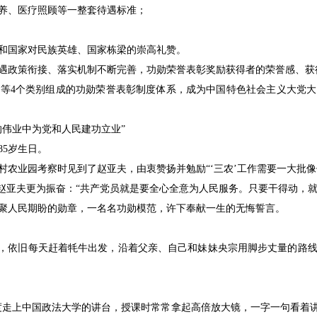
养、医疗照顾等一整套待遇标准；
和国家对民族英雄、国家栋梁的崇高礼赞。
遇政策衔接、落实机制不断完善，功勋荣誉表彰奖励获得者的荣誉感、获
等4个类别组成的功勋荣誉表彰制度体系，成为中国特色社会主义大党
的伟业中为党和人民建功立业”
5岁生日。
锋村农业园考察时见到了赵亚夫，由衷赞扬并勉励“‘三农’工作需要一大批
，赵亚夫更为振奋：“共产党员就是要全心全意为人民服务。只要干得动，
聚人民期盼的勋章，一名名功勋模范，许下奉献一生的无悔誓言。
后，依旧每天赶着牦牛出发，沿着父亲、自己和妹妹央宗用脚步丈量的路
再度走上中国政法大学的讲台，授课时常常拿起高倍放大镜，一字一句看着