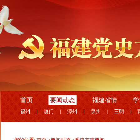
首页
要闻动态
福建省情
学
福州
|
厦门
|
漳州
|
泉州
|
三明
|
您的位置:
首页
>
要闻动态
>
党史方志要闻