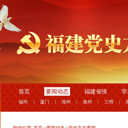
首页
要闻动态
福建省情
学
福州
|
厦门
|
漳州
|
泉州
|
三明
|
您的位置:
首页
>
要闻动态
>
党史方志要闻