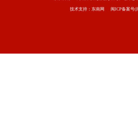
技术支持：东南网
闽ICP备案号(闽I