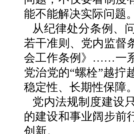
能不能解决实际问题
从纪律处分条例、
若干准则、党内监督
会工作条例》……一
党治党的“螺栓”越
稳定性、长期性保障
党内法规制度建设
的建设和事业阔步前
创新。