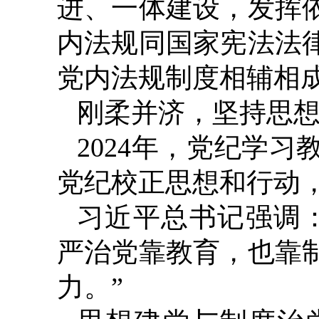
进、一体建设，发挥
内法规同国家宪法法
党内法规制度相辅相
刚柔并济，坚持思
2024年，党纪学
党纪校正思想和行动
习近平总书记强调
严治党靠教育，也靠
力。”