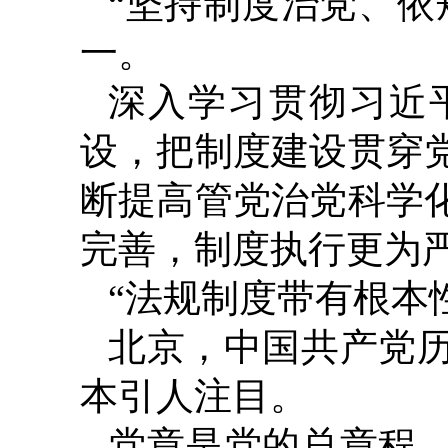
“坚持制度治党、依
一。
深入学习贯彻习近
设，把制度建设贯穿
断提高管党治党科学
完善，制度执行更为
“法规制度带有根本
北京，中国共产党
本引人注目。
党章是党的总章程