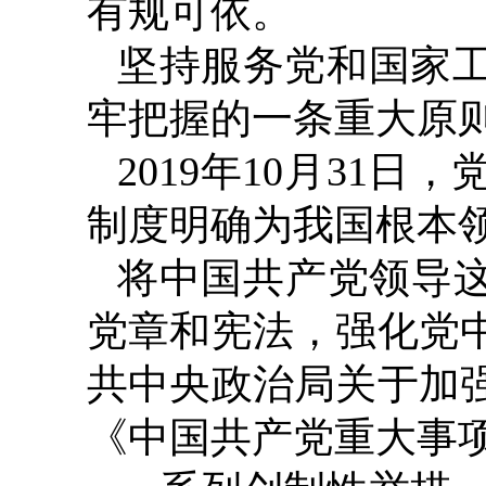
有规可依。
坚持服务党和国家
牢把握的一条重大原
2019年10月31
制度明确为我国根本
将中国共产党领导这
党章和宪法，强化党
共中央政治局关于加
《中国共产党重大事