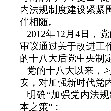
内法规制度建设紧紧
伴相随。
2012年12月4
审议通过关于改进工
的十八大后党中央制
党的十八大以来，
安，对加强新时代党
明确“加强党内法
本之策”；