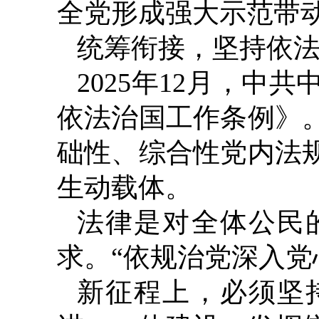
全党形成强大示范带
统筹衔接，坚持依
2025年12月，
依法治国工作条例》
础性、综合性党内法
生动载体。
法律是对全体公民
求。“依规治党深入党
新征程上，必须坚