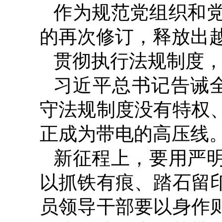
作为规范党组织和
的再次修订，释放出
贯彻执行法规制度
习近平总书记告诫
守法规制度没有特权
正成为带电的高压线。
新征程上，要用严
以抓铁有痕、踏石留
员领导干部要以身作