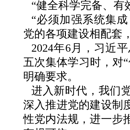
“健全科学完备、有
“必须加强系统集
党的各项建设相配套
2024年6月，习
五次集体学习时，对
明确要求。
进入新时代，我们
深入推进党的建设制
性党内法规，进一步