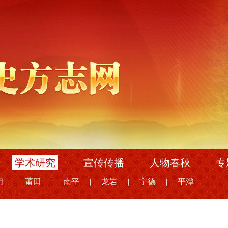
学术研究
宣传传播
人物春秋
专
明
|
莆田
|
南平
|
龙岩
|
宁德
|
平潭