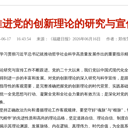
推进党的创新理论的研究与宣
-06-17
16:43:54
来源：《福建日报》2026年06月16日
作者：郑传
学习贯彻习近平总书记就推动哲学社会科学高质量发展作出的重要指示
论研究与宣传工作不断跟进。党的二十大以来，我们党以中国式现代化
得到进一步的丰富和发展。对党的创新理论的深入研究与科学宣传，是
指导性的客观需要，是完整准确把握党的创新理论的时代背景、实践基
统一全党思想与行动、凝聚全党和全社会力量的有效方法；是深化对党
唤。
坚持正确政治方向和遵循理论工作客观规律。要坚守好“魂脉”与“根脉”，
代精华”的先进性质和高尚的理论品格，坚定道路自信、理论自信、制度
揭示其理论渊源、发展脉络、内在逻辑、真理伟力、时代价值，为全面