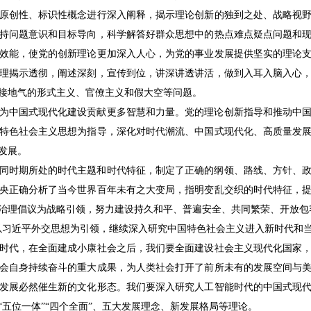
原创性、标识性概念进行深入阐释，揭示理论创新的独到之处、战略视
持问题意识和目标导向，科学解答好群众思想中的热点难点疑点问题和
效能，使党的创新理论更加深入人心，为党的事业发展提供坚实的理论
理揭示透彻，阐述深刻，宣传到位，讲深讲透讲活，做到入耳入脑入心
接地气的形式主义、官僚主义和假大空等问题。
为中国式现代化建设贡献更多智慧和力量。党的理论创新指导和推动中
特色社会主义思想为指导，深化对时代潮流、中国式现代化、高质量发
发展。
同时期所处的时代主题和时代特征，制定了正确的纲领、路线、方针、
央正确分析了当今世界百年未有之大变局，指明变乱交织的时代特征，
治理倡议为战略引领，努力建设持久和平、普遍安全、共同繁荣、开放包
以习近平外交思想为引领，继续深入研究中国特色社会主义进入新时代和
时代，在全面建成小康社会之后，我们要全面建设社会主义现代化国家
会自身持续奋斗的重大成果，为人类社会打开了前所未有的发展空间与
发展必然催生新的文化形态。我们要深入研究人工智能时代的中国式现
五位一体”“四个全面”、五大发展理念、新发展格局等理论。