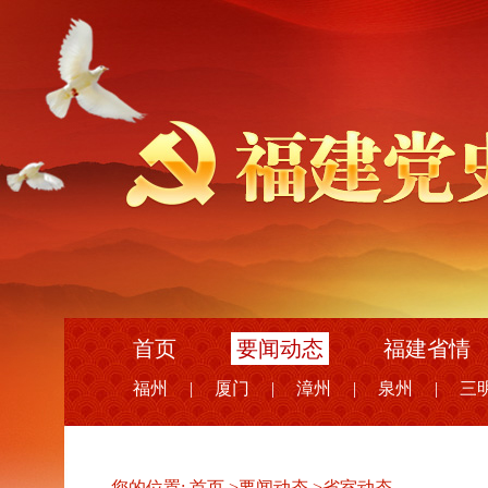
首页
要闻动态
福建省情
福州
|
厦门
|
漳州
|
泉州
|
三
您的位置:
首页
>
要闻动态
>
省室动态