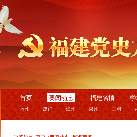
首页
要闻动态
福建省情
学
福州
|
厦门
|
漳州
|
泉州
|
三明
|
您的位置:
首页
>
要闻动态
>
时政要闻