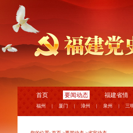
首页
要闻动态
福建省情
福州
|
厦门
|
漳州
|
泉州
|
三
您的位置:
首页
>
要闻动态
>
省室动态