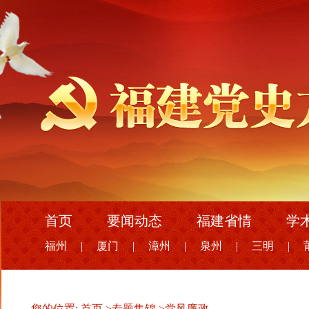
首页
要闻动态
福建省情
学
福州
|
厦门
|
漳州
|
泉州
|
三明
|
您的位置:
首页
>
专题集锦
>
党风廉政