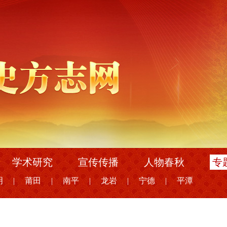
学术研究
宣传传播
人物春秋
专
明
|
莆田
|
南平
|
龙岩
|
宁德
|
平潭