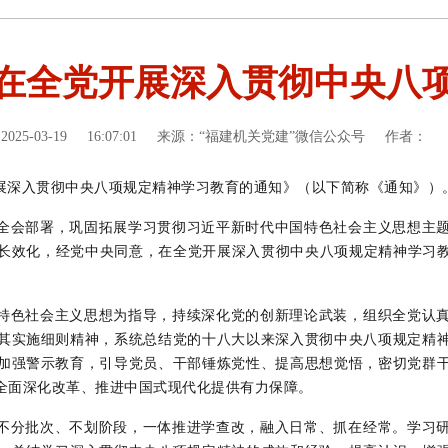
在全党开展深入贯彻中央八
2025-03-19
16:07:01
来源：“福建机关党建”微信公众号
作者：
展深入贯彻中央八项规定精神学习教育的通知》（以下简称《通知》）
全会部署，巩固拓展学习贯彻习近平新时代中国特色社会主义思想主
效化，经党中央同意，在全党开展深入贯彻中央八项规定精神学习教育
特色社会主义思想为指导，持续深化党的创新理论武装，组织全党认
其实施细则精神，系统总结党的十八大以来深入贯彻中央八项规定精
加强警示教育，引导党员、干部锤炼党性、提高思想觉悟，密切党群
全面深化改革、推进中国式现代化提供有力保障。
不分批次、不划阶段，一体推进学查改，融入日常、抓在经常。学习