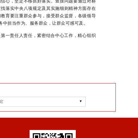
强信心，坚定不移抓好落实。查摆问题要通过对标
查找落实中央八项规定及其实施细则精神方面存在
门教育要注重群众参与，接受群众监督，各级领导
务中担当作为、服务群众，让群众可感可及。
起第一责任人责任，紧密结合中心工作，精心组织
它