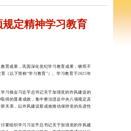
项规定精神学习教育
。
题教育成果，巩固深化党纪学习教育成果，锲而不
（以下简称“学习教育”）。学习教育于2025年
真学习领会习近平总书记关于加强党的作风建设的
神取得的显著成效，集中整治违反中央八项规定及
干群关系，以作风建设新成效推动保持党的先进性
研讨要组织学习习近平总书记关于加强党的作风建