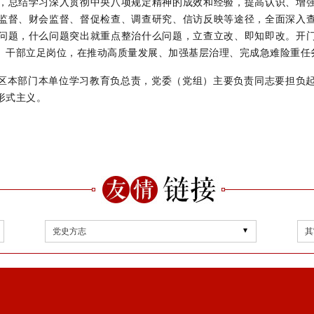
，总结学习深入贯彻中央八项规定精神的成效和经验，提高认识、增
监督、财会监督、督促检查、调查研究、信访反映等途径，全面深入
问题，什么问题突出就重点整治什么问题，立查立改、即知即改。开
、干部立足岗位，在推动高质量发展、加强基层治理、完成急难险重任
区本部门本单位学习教育负总责，党委（党组）主要负责同志要担负
形式主义。
党史方志
其