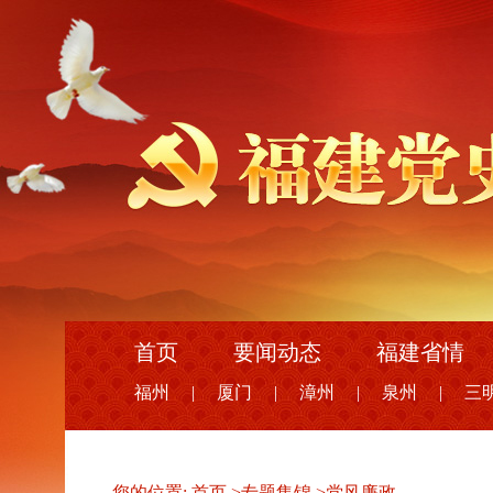
首页
要闻动态
福建省情
福州
|
厦门
|
漳州
|
泉州
|
三
您的位置:
首页
>
专题集锦
>
党风廉政