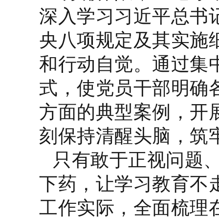
深入学习习近平总书
央八项规定及其实施
和行动自觉。通过集
式，使党员干部明确
方面的典型案例，开
刻保持清醒头脑，筑
只有敢于正视问题
下药，让学习教育不
工作实际，全面梳理