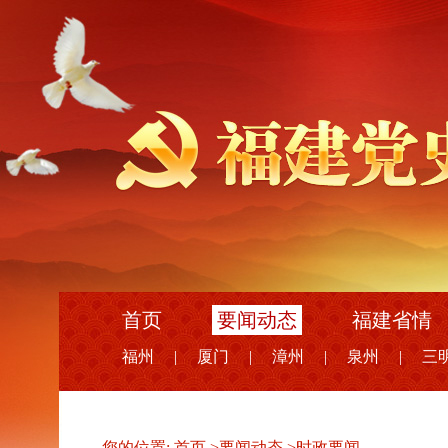
首页
要闻动态
福建省情
福州
|
厦门
|
漳州
|
泉州
|
三
您的位置:
首页
>
要闻动态
>
时政要闻