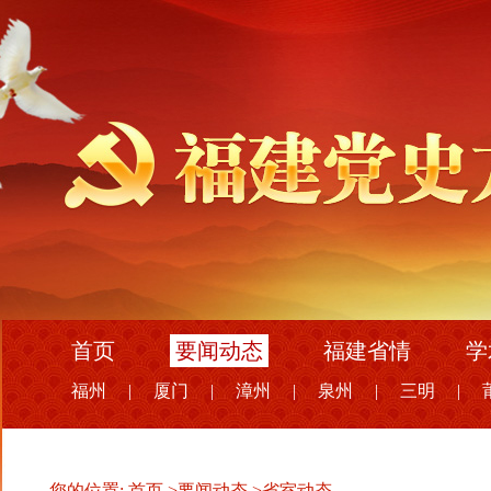
首页
要闻动态
福建省情
学
福州
|
厦门
|
漳州
|
泉州
|
三明
|
您的位置:
首页
>
要闻动态
>
省室动态