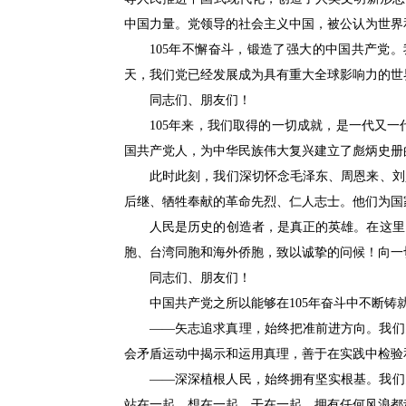
中国力量。党领导的社会主义中国，被公认为世界
105年不懈奋斗，锻造了强大的中国共产党。
天，我们党已经发展成为具有重大全球影响力的世
同志们、朋友们！
105年来，我们取得的一切成就，是一代又一
国共产党人，为中华民族伟大复兴建立了彪炳史册
此时此刻，我们深切怀念毛泽东、周恩来、刘少
后继、牺牲奉献的革命先烈、仁人志士。他们为国
人民是历史的创造者，是真正的英雄。在这里，
胞、台湾同胞和海外侨胞，致以诚挚的问候！向一
同志们、朋友们！
中国共产党之所以能够在105年奋斗中不断铸就
——矢志追求真理，始终把准前进方向。我们党
会矛盾运动中揭示和运用真理，善于在实践中检验
——深深植根人民，始终拥有坚实根基。我们党
站在一起、想在一起、干在一起，拥有任何风浪都