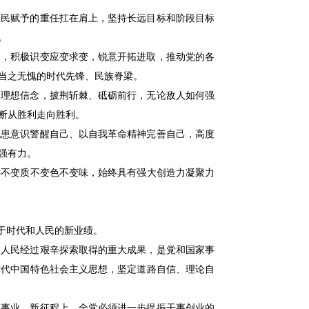
民赋予的重任扛在肩上，坚持长远目标和阶段目标
。
，积极识变应变求变，锐意开拓进取，推动党的各
当之无愧的时代先锋、民族脊梁。
理想信念，披荆斩棘、砥砺前行，无论敌人如何强
断从胜利走向胜利。
患意识警醒自己、以自我革命精神完善自己，高度
强有力。
不变质不变色不变味，始终具有强大创造力凝聚力
于时代和人民的新业绩。
人民经过艰辛探索取得的重大成果，是党和国家事
时代中国特色社会主义思想，坚定道路自信、理论自
事业。新征程上，全党必须进一步提振干事创业的