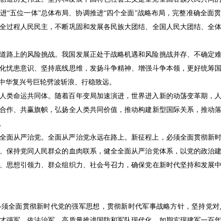
进“五位一体”总体布局、协调推进“四个全面”战略布局，完整准确全面
全过程人民民主，不断巩固和发展各民族大团结、全国人民大团结、全
路上的风险挑战。我国发展正处于战略机遇和风险挑战并存、不确定难
化忧患意识、坚持底线思维，发扬斗争精神、增强斗争本领，更好统筹
中华复兴号巨轮劈波斩浪、行稳致远。
类命运共同体。随着百年变局加速演进，世界进入新的动荡变革期，人
合作、共赢旗帜，弘扬全人类共同价值，推动构建新型国际关系，推动
。
面从严治党。全面从严治党永远在路上。新征程上，必须全面贯彻新时
、保持党同人民群众的血肉联系，健全全面从严治党体系，以党的政治
、思想引领力、群众组织力、社会号召力，确保党在新时代坚持和发展
全面贯彻新时代党的强军思想，贯彻新时代军事战略方针，坚持党对
才强军、依法治军，高质量推进国防和军队现代化，如期实现建军一百