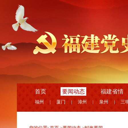
首页
要闻动态
福建省情
福州
|
厦门
|
漳州
|
泉州
|
三
您的位置:
首页
>
要闻动态
>
时政要闻