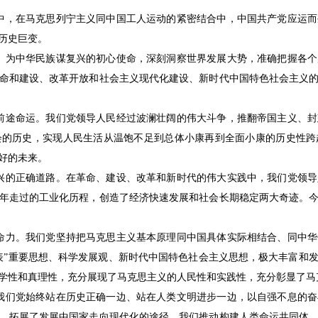
中，在马克思列宁主义同中国工人运动的紧密结合中，中国共产党应运而
历史巨变。
、为中华民族谋复兴的初心使命，深刻洞察世界发展大势，准确把握各个
命和建设、改革开放和社会主义现代化建设、新时代中国特色社会主义
前途命运。我们党领导人民经过波澜壮阔的伟大斗争，推翻帝国主义、封
会的历史，实现人民生活从温饱不足到总体小康再到全面小康的历史性跨
好的未来。
兴的正确道路。在革命、建设、改革和新时代的伟大实践中，我们党领导
年走过的工业化历程，创造了经济快速发展和社会长期稳定两大奇迹。
命力。我们党坚持把马克思主义基本原理同中国具体实际相结合、同中华
表”重要思想、科学发展观、新时代中国特色社会主义思想，极大丰富和
学性和真理性，充分展现了马克思主义的人民性和实践性，充分彰显了马
我们党始终站在历史正确一边、站在人类文明进步一边，以自强不息的奋
，拓展了发展中国家走向现代化的途径。我们推动构建人类命运共同体