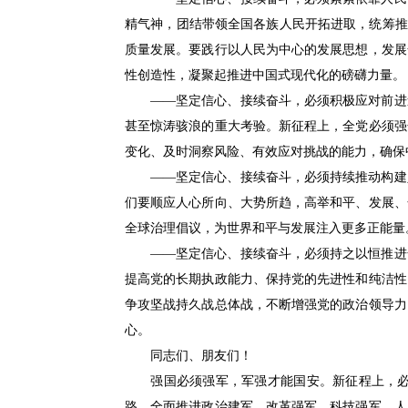
精气神，团结带领全国各族人民开拓进取，统筹推
质量发展。要践行以人民为中心的发展思想，发展
性创造性，凝聚起推进中国式现代化的磅礴力量。
——坚定信心、接续奋斗，必须积极应对前进道
甚至惊涛骇浪的重大考验。新征程上，全党必须强
变化、及时洞察风险、有效应对挑战的能力，确保
——坚定信心、接续奋斗，必须持续推动构建人
们要顺应人心所向、大势所趋，高举和平、发展、
全球治理倡议，为世界和平与发展注入更多正能量
——坚定信心、接续奋斗，必须持之以恒推进全
提高党的长期执政能力、保持党的先进性和纯洁性
争攻坚战持久战总体战，不断增强党的政治领导力
心。
同志们、朋友们！
强国必须强军，军强才能国安。新征程上，必须
路，全面推进政治建军、改革强军、科技强军、人