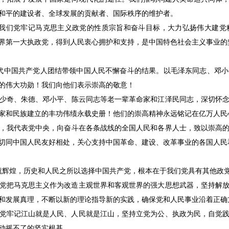
和平的建设者、全球发展的贡献者、国际秩序的维护者。
我们党牢记马克思主义政党的性质宗旨和奋斗目标，大力弘扬伟大建党
界第一大执政党，得到人民衷心拥护和支持，是中国特色社会主义事业的
代中国共产党人团结带领中国人民不懈奋斗的结果。以毛泽东同志、邓小
的伟大功勋！我们向他们表示崇高的敬意！
奇、朱德、邓小平、陈云同志等老一辈革命家和江泽民同志，深切怀念
家和民族建立的丰功伟绩永载史册！他们的崇高精神永远铭记在亿万人民
我代表党中央，向奋斗在各条战线的全国人民和各界人士，致以崇高的
切同中国人民友好相处，关心支持中国革命、建设、改革事业的各国人民
辉煌，历史和人民之所以选择中国共产党，根本在于我们党具有其他政
把马克思主义作为改造主观世界和客观世界的强大思想武器，坚持解放
和发展真理，不断以新的理论指导新的实践，确保党和人民事业沿着正确
牢记江山就是人民、人民就是江山，坚持立党为公、执政为民，自觉践
动摇不了的坚实根基。