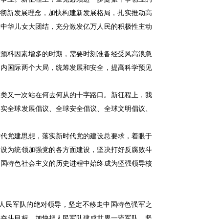
贯彻新发展理念，加快构建新发展格局，扎实推动高
体中华儿女大团结，充分激发亿万人民的积极性主动
预料因素增多的时期，需要时刻准备经受风高浪急
国内国际两个大局，统筹发展和安全，提高科学预见
类又一次站在何去何从的十字路口。新征程上，我
落实全球发展倡议、全球安全倡议、全球文明倡议、
代党建思想，落实新时代党的建设总要求，着眼于
建设为统领加强党的各方面建设，坚决打好反腐败斗
中国特色社会主义的历史进程中始终成为坚强领导核
人民军队的绝对领导，坚定不移走中国特色强军之
年奋斗目标，加快把人民军队建成世界一流军队，坚