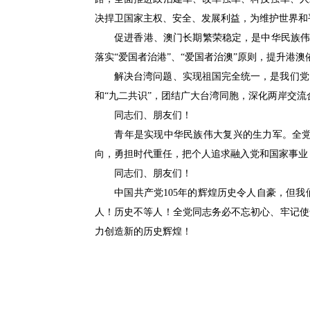
决捍卫国家主权、安全、发展利益，为维护世界和
促进香港、澳门长期繁荣稳定，是中华民族伟大复
落实“爱国者治港”、“爱国者治澳”原则，提升港
解决台湾问题、实现祖国完全统一，是我们党矢
和“九二共识”，团结广大台湾同胞，深化两岸交流
同志们、朋友们！
青年是实现中华民族伟大复兴的生力军。全党要
向，勇担时代重任，把个人追求融入党和国家事业
同志们、朋友们！
中国共产党105年的辉煌历史令人自豪，但我
人！历史不等人！全党同志务必不忘初心、牢记使
力创造新的历史辉煌！