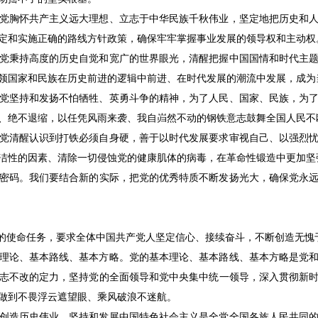
胸怀共产主义远大理想、立志于中华民族千秋伟业，坚定地把历史和人
定和实施正确的路线方针政策，确保牢牢掌握事业发展的领导权和主动权
秉持高度的历史自觉和宽广的世界眼光，清醒把握中国国情和时代主题
领国家和民族在历史前进的逻辑中前进、在时代发展的潮流中发展，成为
坚持和发扬不怕牺牲、英勇斗争的精神，为了人民、国家、民族，为了
、绝不退缩，以任凭风雨来袭、我自岿然不动的钢铁意志鼓舞全国人民不
清醒认识到打铁必须自身硬，善于以时代发展要求审视自己、以强烈忧
洁性的因素、清除一切侵蚀党的健康肌体的病毒，在革命性锻造中更加坚
码。我们要结合新的实际，把党的优秀特质不断发扬光大，确保党永远
的使命任务，要求全体中国共产党人坚定信心、接续奋斗，不断创造无愧
论、基本路线、基本方略。党的基本理论、基本路线、基本方略是党和
志不改的定力，坚持党的全面领导和党中央集中统一领导，深入贯彻新
做到不畏浮云遮望眼、乘风破浪不迷航。
造历史伟业。坚持和发展中国特色社会主义是全党全国各族人民共同的