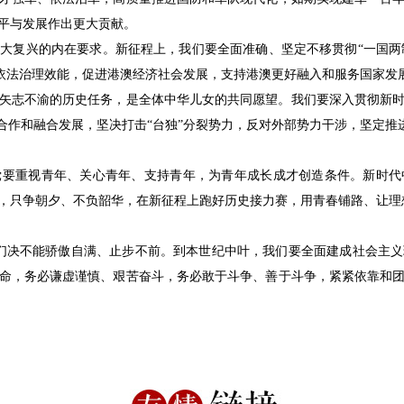
平与发展作出更大贡献。
兴的内在要求。新征程上，我们要全面准确、坚定不移贯彻“一国两制”
澳依法治理效能，促进港澳经济社会发展，支持港澳更好融入和服务国家发
志不渝的历史任务，是全体中华儿女的共同愿望。我们要深入贯彻新时
合作和融合发展，坚决打击“台独”分裂势力，反对外部势力干涉，坚定推
重视青年、关心青年、支持青年，为青年成长成才创造条件。新时代
，只争朝夕、不负韶华，在新征程上跑好历史接力赛，用青春铺路、让理
们决不能骄傲自满、止步不前。到本世纪中叶，我们要全面建成社会主义
命，务必谦虚谨慎、艰苦奋斗，务必敢于斗争、善于斗争，紧紧依靠和