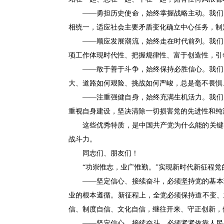
——勇担历史使命，始终掌握战略主动。我们党
相统一，适应社会主要矛盾变化确立中心任务，制
——顺应发展潮流，始终走在时代前列。我们党
项工作体现时代性、把握规律性、富于创造性，引
——敢于善于斗争，始终保持必胜信心。我们党
大、道路如何艰险、挑战如何严峻，总是毫不畏惧
——注重强健自身，始终充满生机活力。我们党
重视自身建设，坚决清除一切损害党的先进性和纯
这些优秀特质，是中国共产党为什么能的关键密
战斗力。
同志们、朋友们！
“功崇惟志，业广惟勤。”实现新时代新征程党
——坚定信心、接续奋斗，必须坚持党的基本理
业的根本遵循。新征程上，全党必须保持道不变、
信、制度自信、文化自信，继往开来、守正创新，
——坚定信心、接续奋斗，必须紧紧依靠人民创