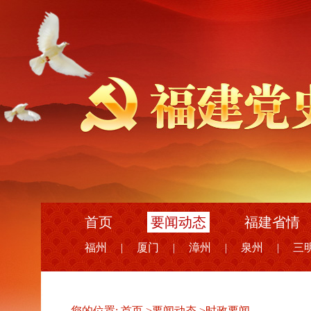
首页
要闻动态
福建省情
福州
|
厦门
|
漳州
|
泉州
|
三
您的位置:
首页
>
要闻动态
>
时政要闻