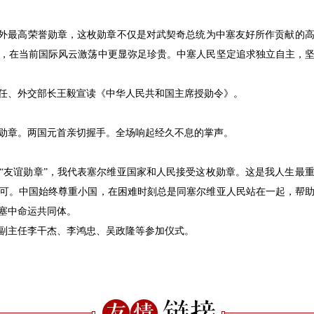
对外最高荣誉勋章，这枚勋章不仅是对武契奇总统为中塞友好所作贡献的
，在当前国际风云激荡中更显弥足珍贵。中塞人民坚定追求独立自主，
任、外交部长王毅宣读《中华人民共和国主席授勋令》。
勋章。两国元首亲切握手。全场响起经久不息的掌声。
“友谊勋章”，我代表塞尔维亚国家和人民接受这枚勋章。这是我人生最
可。中国始终尊重小国，在困难时刻总是同塞尔维亚人民站在一起，帮
塞中命运共同体。
副主任李干杰、李鸿忠、吴政隆等参加仪式。